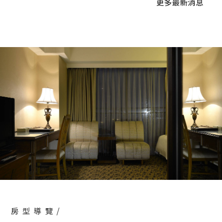
更多
最新消息
新北市政府性騷擾宣導文宣
2025-01-08
車位月租開放招租
2024-05-08
新北市連三週點亮淡水夜空 三場逾萬發煙火首度
搭河上燈光秀
2026-08-05
房型導覽/