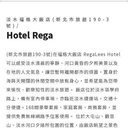
淡水福格大飯店(新北市旅館190-3
號)/
Hotel Rega
(新北市旅館190-3號)在福格大飯店 RegaLees Hotel
可以感受淡水清晨的寧靜、河口黃昏的夕照美景以及
在地的人文氣息，讓您暫時離開都市的煩囂，置身於
海與天開闊的休閒空間中放鬆身心，並希望能為您帶
來愉悅、歡樂知性的淡水旅遊。 飯店位於淡水區學府
路上，備有室內停車場，亦臨近淡水捷運站，交通十
分便捷。168間豪華套房、家庭套房、商務套房，並
提供免費無線網路予住客使用。 位於大屯山、觀音
山、淡水河口夕陽所包圍的位置，由飯店眺望之景色