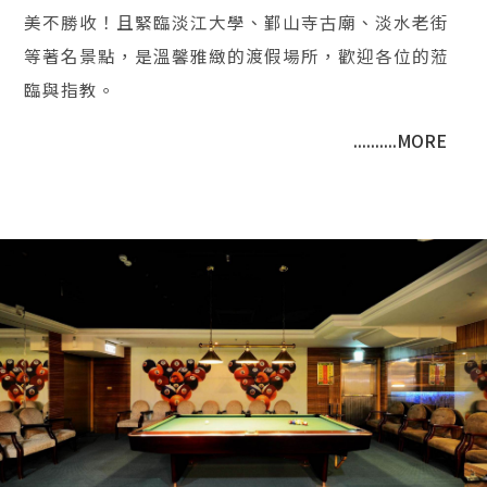
美不勝收！且緊臨淡江大學、鄞山寺古廟、淡水老街
等著名景點，是溫馨雅緻的渡假場所，歡迎各位的蒞
臨與指教。
..........MORE