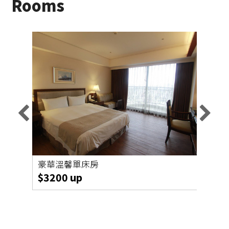
Rooms
豪華溫馨單床房
豪華
$3200 up
$36