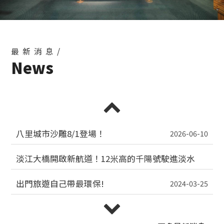
最新消息/
News
八里城市沙雕8/1登場！
2026-06-10
淡江大橋開啟新航道！12米高的千陽號駛進淡水
「揪二檔魯夫」打造夏日觀光盛典
2026-06-09
出門旅遊自己帶最環保!
2024-03-25
隱私權政策（Privacy Policy）
2026-01-13
性騷擾防治專區
2025-01-08